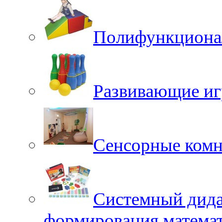
Полифункционал
Развивающие иг
Сенсорные ком
Системный дида
формирования матема