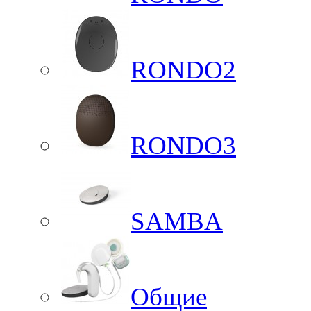
RONDO2
RONDO3
SAMBA
Общие