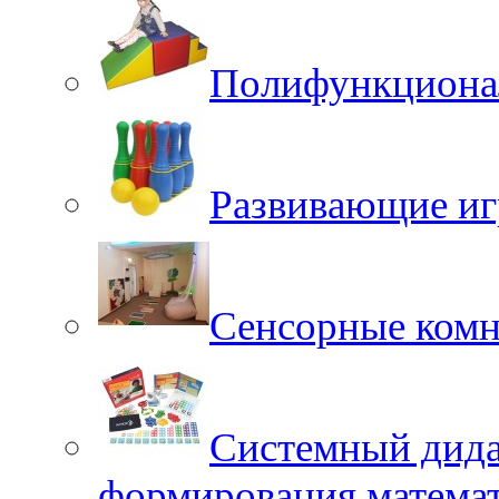
Полифункционал
Развивающие иг
Сенсорные ком
Системный дида
формирования матема