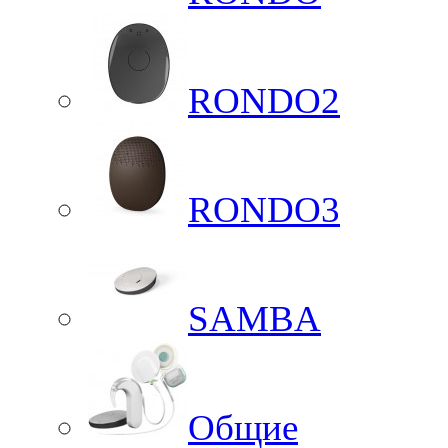
RONDO2
RONDO3
SAMBA
Общие