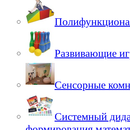
Полифункционал
Развивающие иг
Сенсорные ком
Системный дида
формирования матема