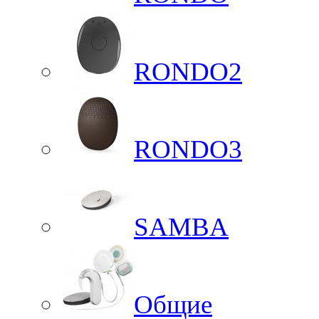
RONDO2
RONDO3
SAMBA
Общие