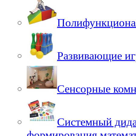
Полифункционал
Развивающие иг
Сенсорные ком
Системный дида
формирования матема