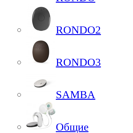
RONDO2
RONDO3
SAMBA
Общие