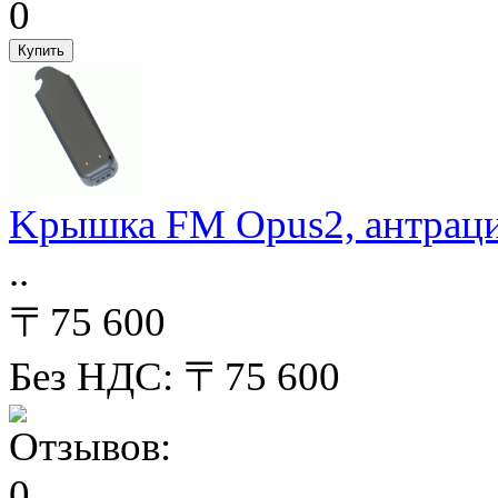
Kрышка FM Opus2, антрац
..
〒75 600
Без НДС: 〒75 600