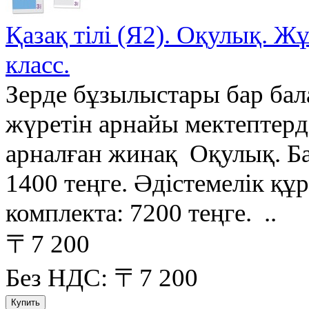
Қазақ тілі (Я2). Оқулық. Жұ
класс.
Зерде бұзылыстары бар бала
жүретін арнайы мектептер
арналған жинақ Оқулық. Ба
1400 теңге. Әдістемелік құр
комплекта: 7200 теңге. ..
〒7 200
Без НДС: 〒7 200