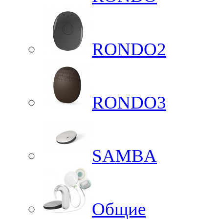
RONDO2
RONDO3
SAMBA
Общие