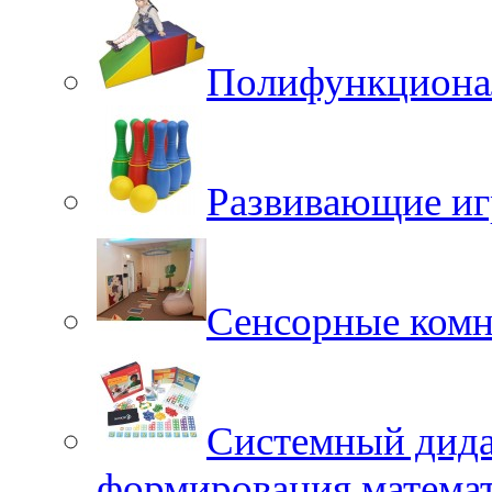
Полифункционал
Развивающие иг
Сенсорные ком
Системный дида
формирования матема