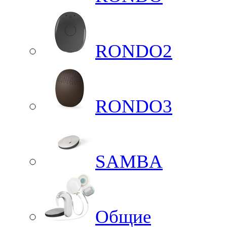
RONDO2
RONDO3
SAMBA
Общие