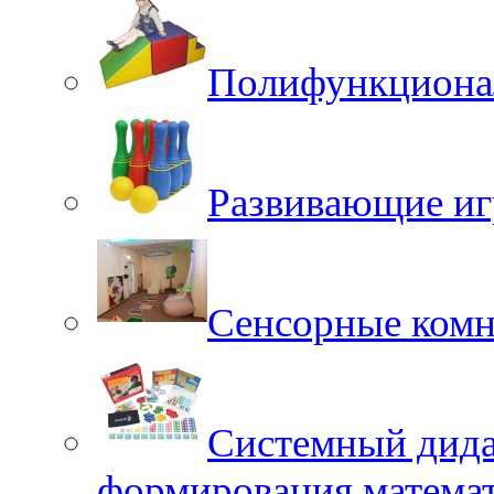
Полифункционал
Развивающие иг
Сенсорные ком
Системный дида
формирования матема